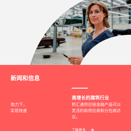
新闻和信息
高增长的建筑行业
巩
桥汇通供应链金融产品可以帮助您更
O
灵活的和供应商和分包商达成商业协
金
议。
关
了解更多
了